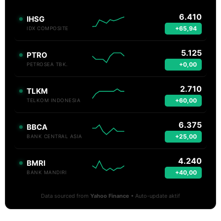
6.410
IHSG
+65,94
IDX COMPOSITE
5.125
PTRO
+0,00
PETROSEA TBK.
2.710
TLKM
+60,00
TELKOM INDONESIA
6.375
BBCA
+25,00
BANK CENTRAL ASIA
4.240
BMRI
+40,00
BANK MANDIRI
Data sourced from
Yahoo Finance
• Auto-update aktif