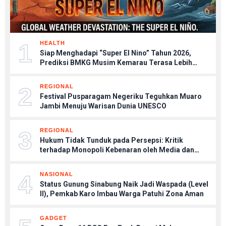
1
HEALTH
Siap Menghadapi “Super El Nino” Tahun 2026,
Prediksi BMKG Musim Kemarau Terasa Lebih
Kering, Tips Menjaga Tubuh Agar Tetap Sehat
2
REGIONAL
Festival Pusparagam Negeriku Teguhkan Muaro
Jambi Menuju Warisan Dunia UNESCO
3
REGIONAL
Hukum Tidak Tunduk pada Persepsi: Kritik
terhadap Monopoli Kebenaran oleh Media dan
Aktivis
4
NASIONAL
Status Gunung Sinabung Naik Jadi Waspada (Level
II), Pemkab Karo Imbau Warga Patuhi Zona Aman
GADGET