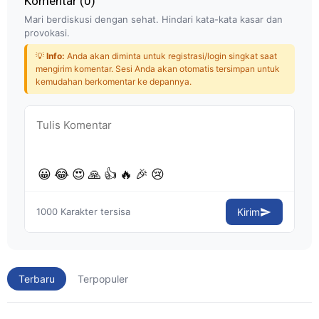
Komentar (
0
)
Mari berdiskusi dengan sehat. Hindari kata-kata kasar dan
provokasi.
💡
Info:
Anda akan diminta untuk registrasi/login singkat saat
mengirim komentar. Sesi Anda akan otomatis tersimpan untuk
kemudahan berkomentar ke depannya.
😀
😂
😍
🙏
👍
🔥
🎉
😢
1000
Karakter tersisa
Kirim
Terbaru
Terpopuler