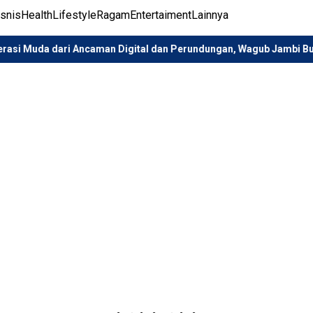
isnis
Health
Lifestyle
Ragam
Entertaiment
Lainnya
 Ancaman Digital dan Perundungan, Wagub Jambi Buka Sosialisasi I