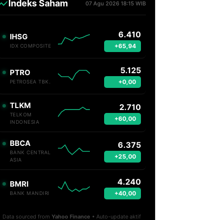
Indeks Saham
07 Agu 2026 18:15 WIB
6.410
IHSG
+65,94
IDX COMPOSITE
5.125
PTRO
+0,00
PETROSEA TBK.
TLKM
2.710
TELKOM
+60,00
INDONESIA
BBCA
6.375
BANK CENTRAL
+25,00
ASIA
4.240
BMRI
+40,00
BANK MANDIRI
Data sourced from
Yahoo Finance
• Auto-update aktif