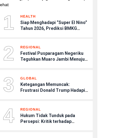
1
HEALTH
Siap Menghadapi “Super El Nino”
Tahun 2026, Prediksi BMKG
Musim Kemarau Terasa Lebih
Kering, Tips Menjaga Tubuh
2
Agar Tetap Sehat
REGIONAL
Festival Pusparagam Negeriku
Teguhkan Muaro Jambi Menuju
Warisan Dunia UNESCO
3
GLOBAL
Ketegangan Memuncak:
Frustrasi Donald Trump Hadapi
Kebuntuan Konflik dengan Iran
4
REGIONAL
Hukum Tidak Tunduk pada
Persepsi: Kritik terhadap
Monopoli Kebenaran oleh Media
dan Aktivis