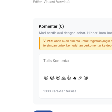
Editor: Vincent Herwindo
Komentar (
0
)
Mari berdiskusi dengan sehat. Hindari kata-kat
💡
Info:
Anda akan diminta untuk registrasi/login
tersimpan untuk kemudahan berkomentar ke dep
😀
😂
😍
🙏
👍
🔥
🎉
😢
1000
Karakter tersisa