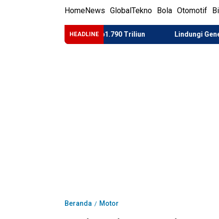
Home
News
Global
Tekno
Bola
Otomotif
B
i Kembalikan Rp1.790 Triliun
Lindungi Generasi Muda dari
HEADLINE
Beranda
Motor
/