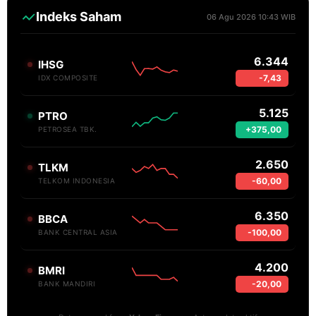
Indeks Saham
06 Agu 2026 10:43 WIB
6.344
IHSG
-7,43
IDX COMPOSITE
5.125
PTRO
+375,00
PETROSEA TBK.
2.650
TLKM
-60,00
TELKOM INDONESIA
6.350
BBCA
-100,00
BANK CENTRAL ASIA
4.200
BMRI
-20,00
BANK MANDIRI