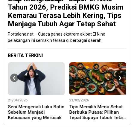
Tahun 2026, Prediksi BMKG Musim
Kemarau Terasa Lebih Kering, Tips
Menjaga Tubuh Agar Tetap Sehat
Portalone.net – Cuaca panas ekstrem akibat El Nino
belakangan ini semakin terasa di berbagai daerah
BERITA TERKINI
21/04/2026
21/02/2026
1
Seni Mengenali Luka Batin
Tips Memilih Menu Sehat
K
a
Sebelum Menjadi
Berbuka Puasa: Pilihan
T
Kebiasaan yang Merusak
Tepat Supaya Tubuh Tetap
N
Sehat Selama Ramadan