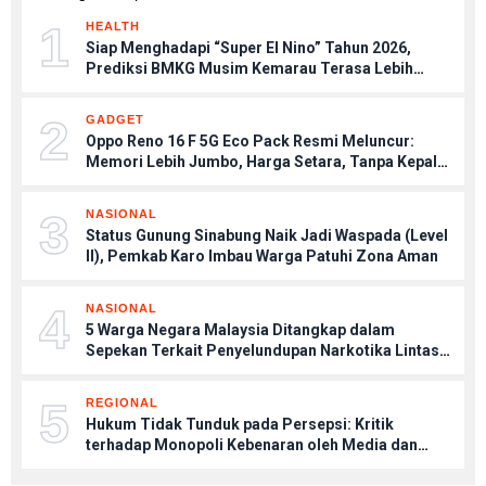
1
HEALTH
Siap Menghadapi “Super El Nino” Tahun 2026,
Prediksi BMKG Musim Kemarau Terasa Lebih
Kering, Tips Menjaga Tubuh Agar Tetap Sehat
2
GADGET
Oppo Reno 16 F 5G Eco Pack Resmi Meluncur:
Memori Lebih Jumbo, Harga Setara, Tanpa Kepala
Charger
3
NASIONAL
Status Gunung Sinabung Naik Jadi Waspada (Level
II), Pemkab Karo Imbau Warga Patuhi Zona Aman
4
NASIONAL
5 Warga Negara Malaysia Ditangkap dalam
Sepekan Terkait Penyelundupan Narkotika Lintas
Negara
5
REGIONAL
Hukum Tidak Tunduk pada Persepsi: Kritik
terhadap Monopoli Kebenaran oleh Media dan
Aktivis