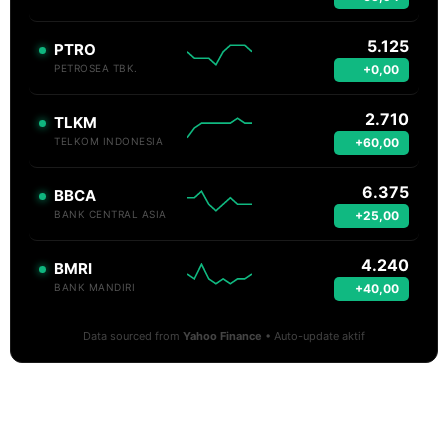
5.125
PTRO
+0,00
PETROSEA TBK.
2.710
TLKM
+60,00
TELKOM INDONESIA
6.375
BBCA
+25,00
BANK CENTRAL ASIA
4.240
BMRI
+40,00
BANK MANDIRI
Data sourced from
Yahoo Finance
• Auto-update aktif