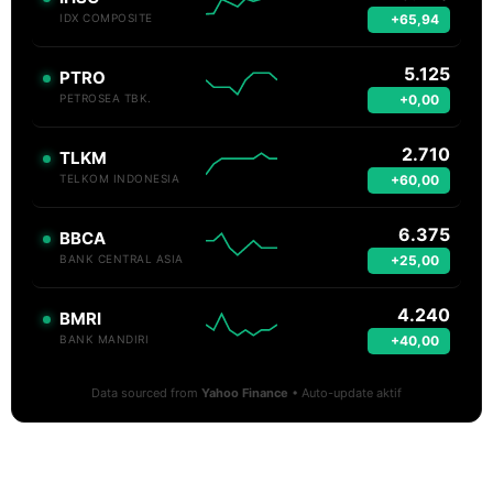
+65,94
IDX COMPOSITE
5.125
PTRO
+0,00
PETROSEA TBK.
2.710
TLKM
+60,00
TELKOM INDONESIA
6.375
BBCA
+25,00
BANK CENTRAL ASIA
4.240
BMRI
+40,00
BANK MANDIRI
Data sourced from
Yahoo Finance
• Auto-update aktif