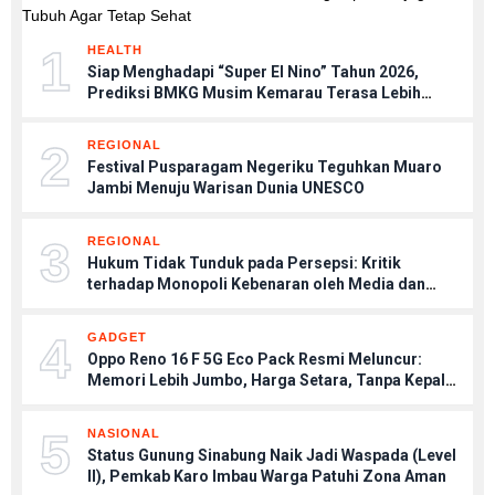
1
HEALTH
Siap Menghadapi “Super El Nino” Tahun 2026,
Prediksi BMKG Musim Kemarau Terasa Lebih
Kering, Tips Menjaga Tubuh Agar Tetap Sehat
2
REGIONAL
Festival Pusparagam Negeriku Teguhkan Muaro
Jambi Menuju Warisan Dunia UNESCO
3
REGIONAL
Hukum Tidak Tunduk pada Persepsi: Kritik
terhadap Monopoli Kebenaran oleh Media dan
Aktivis
4
GADGET
Oppo Reno 16 F 5G Eco Pack Resmi Meluncur:
Memori Lebih Jumbo, Harga Setara, Tanpa Kepala
Charger
5
NASIONAL
Status Gunung Sinabung Naik Jadi Waspada (Level
II), Pemkab Karo Imbau Warga Patuhi Zona Aman