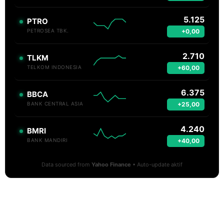
5.125
PTRO
+0,00
PETROSEA TBK.
2.710
TLKM
+60,00
TELKOM INDONESIA
6.375
BBCA
+25,00
BANK CENTRAL ASIA
4.240
BMRI
+40,00
BANK MANDIRI
Data sourced from
Yahoo Finance
• Auto-update aktif