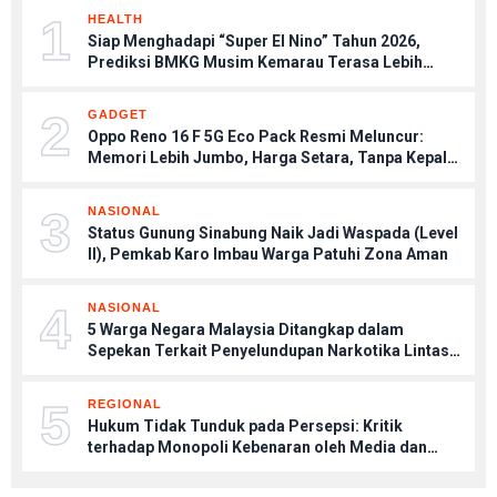
1
HEALTH
Siap Menghadapi “Super El Nino” Tahun 2026,
Prediksi BMKG Musim Kemarau Terasa Lebih
Kering, Tips Menjaga Tubuh Agar Tetap Sehat
2
GADGET
Oppo Reno 16 F 5G Eco Pack Resmi Meluncur:
Memori Lebih Jumbo, Harga Setara, Tanpa Kepala
Charger
3
NASIONAL
Status Gunung Sinabung Naik Jadi Waspada (Level
II), Pemkab Karo Imbau Warga Patuhi Zona Aman
4
NASIONAL
5 Warga Negara Malaysia Ditangkap dalam
Sepekan Terkait Penyelundupan Narkotika Lintas
Negara
5
REGIONAL
Hukum Tidak Tunduk pada Persepsi: Kritik
terhadap Monopoli Kebenaran oleh Media dan
Aktivis