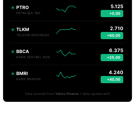
5.125
PTRO
+0,00
PETROSEA TBK.
2.710
TLKM
+60,00
TELKOM INDONESIA
6.375
BBCA
+25,00
BANK CENTRAL ASIA
4.240
BMRI
+40,00
BANK MANDIRI
Data sourced from
Yahoo Finance
• Auto-update aktif