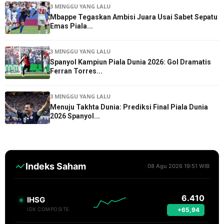
3 MINGGU YANG LALU
Mbappe Tegaskan Ambisi Juara Usai Sabet Sepatu
Emas Piala...
3 MINGGU YANG LALU
Spanyol Kampiun Piala Dunia 2026: Gol Dramatis
Ferran Torres...
3 MINGGU YANG LALU
Menuju Takhta Dunia: Prediksi Final Piala Dunia
2026 Spanyol...
Indeks Saham
08 Agu 2026 19:51 WIB
6.410
IHSG
+65,94
IDX COMPOSITE