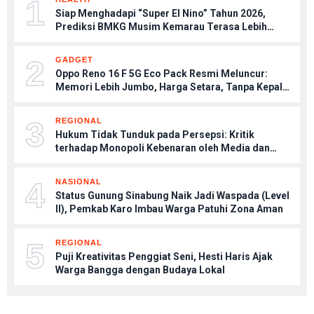
1
Siap Menghadapi “Super El Nino” Tahun 2026,
Prediksi BMKG Musim Kemarau Terasa Lebih
Kering, Tips Menjaga Tubuh Agar Tetap Sehat
2
GADGET
Oppo Reno 16 F 5G Eco Pack Resmi Meluncur:
Memori Lebih Jumbo, Harga Setara, Tanpa Kepala
Charger
3
REGIONAL
Hukum Tidak Tunduk pada Persepsi: Kritik
terhadap Monopoli Kebenaran oleh Media dan
Aktivis
4
NASIONAL
Status Gunung Sinabung Naik Jadi Waspada (Level
II), Pemkab Karo Imbau Warga Patuhi Zona Aman
5
REGIONAL
Puji Kreativitas Penggiat Seni, Hesti Haris Ajak
Warga Bangga dengan Budaya Lokal