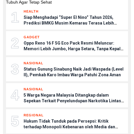
1
HEALTH
Siap Menghadapi “Super El Nino” Tahun 2026,
Prediksi BMKG Musim Kemarau Terasa Lebih
Kering, Tips Menjaga Tubuh Agar Tetap Sehat
2
GADGET
Oppo Reno 16 F 5G Eco Pack Resmi Meluncur:
Memori Lebih Jumbo, Harga Setara, Tanpa Kepala
Charger
3
NASIONAL
Status Gunung Sinabung Naik Jadi Waspada (Level
II), Pemkab Karo Imbau Warga Patuhi Zona Aman
4
NASIONAL
5 Warga Negara Malaysia Ditangkap dalam
Sepekan Terkait Penyelundupan Narkotika Lintas
Negara
5
REGIONAL
Hukum Tidak Tunduk pada Persepsi: Kritik
terhadap Monopoli Kebenaran oleh Media dan
Aktivis