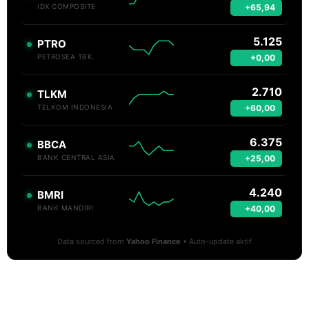
+65,94
IDX COMPOSITE
5.125
PTRO
+0,00
PETROSEA TBK.
2.710
TLKM
+60,00
TELKOM INDONESIA
6.375
BBCA
+25,00
BANK CENTRAL ASIA
4.240
BMRI
+40,00
BANK MANDIRI
Data sourced from
Yahoo Finance
• Auto-update aktif