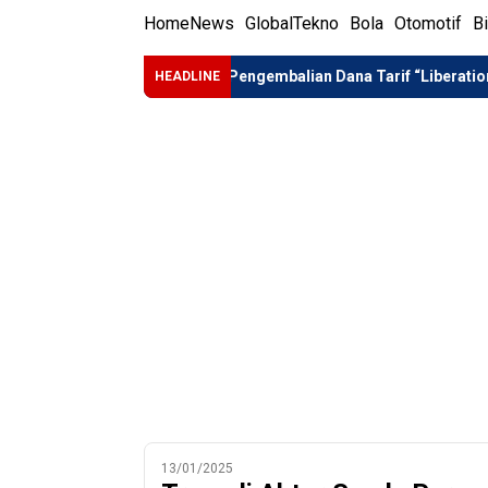
Home
News
Global
Tekno
Bola
Otomotif
B
 di Istana
Pengembalian Dana Tarif “Liberation Day” AS: P
HEADLINE
13/01/2025