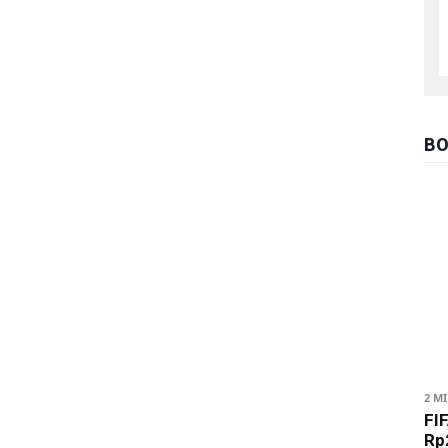
BO
2 M
FIF
Rp