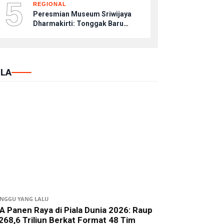
5
REGIONAL
Peresmian Museum Sriwijaya
Dharmakirti: Tonggak Baru
Pelestarian Peradaban di KCBN
Muaro Jambi
LA
INGGU YANG LALU
A Panen Raya di Piala Dunia 2026: Raup
268,6 Triliun Berkat Format 48 Tim