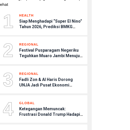
1
HEALTH
Siap Menghadapi “Super El Nino”
Tahun 2026, Prediksi BMKG
Musim Kemarau Terasa Lebih
Kering, Tips Menjaga Tubuh
2
Agar Tetap Sehat
REGIONAL
Festival Pusparagam Negeriku
Teguhkan Muaro Jambi Menuju
Warisan Dunia UNESCO
3
REGIONAL
Fadli Zon & Al Haris Dorong
UNJA Jadi Pusat Ekonomi
Budaya
4
GLOBAL
Ketegangan Memuncak:
Frustrasi Donald Trump Hadapi
Kebuntuan Konflik dengan Iran