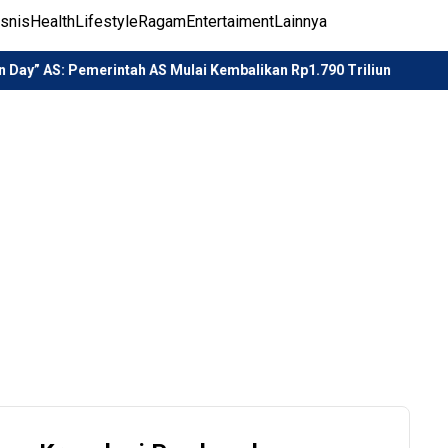
isnis
Health
Lifestyle
Ragam
Entertaiment
Lainnya
emerintah AS Mulai Kembalikan Rp1.790 Triliun
Lindungi Ge