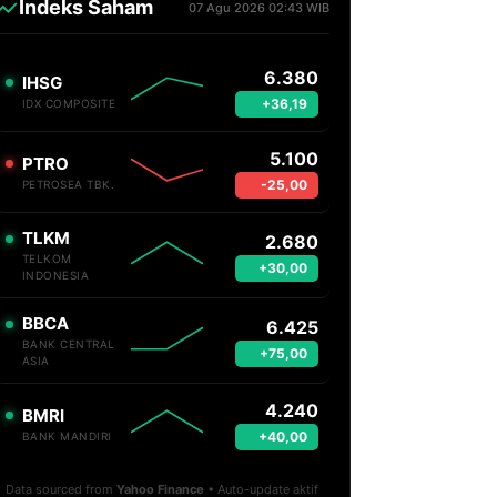
Indeks Saham
07 Agu 2026 02:43 WIB
6.380
IHSG
+36,19
IDX COMPOSITE
5.100
PTRO
-25,00
PETROSEA TBK.
TLKM
2.680
TELKOM
+30,00
INDONESIA
BBCA
6.425
BANK CENTRAL
+75,00
ASIA
4.240
BMRI
+40,00
BANK MANDIRI
Data sourced from
Yahoo Finance
• Auto-update aktif