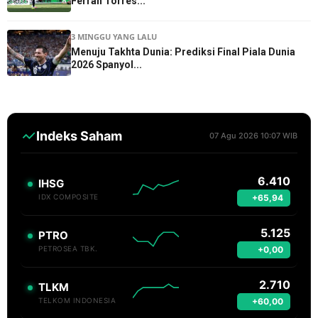
Ferran Torres...
3 MINGGU YANG LALU
Menuju Takhta Dunia: Prediksi Final Piala Dunia
2026 Spanyol...
Indeks Saham
07 Agu 2026 10:07 WIB
6.410
IHSG
+65,94
IDX COMPOSITE
5.125
PTRO
+0,00
PETROSEA TBK.
2.710
TLKM
+60,00
TELKOM INDONESIA