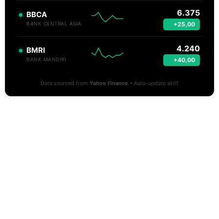
6.375
BBCA
+25,00
BANK CENTRAL ASIA
4.240
BMRI
+40,00
BANK MANDIRI
Data sourced from
Yahoo Finance
• Auto-update aktif