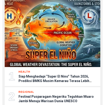
1
HEALTH
Siap Menghadapi “Super El Nino” Tahun 2026,
Prediksi BMKG Musim Kemarau Terasa Lebih
Kering, Tips Menjaga Tubuh Agar Tetap Sehat
2
REGIONAL
Festival Pusparagam Negeriku Teguhkan Muaro
Jambi Menuju Warisan Dunia UNESCO