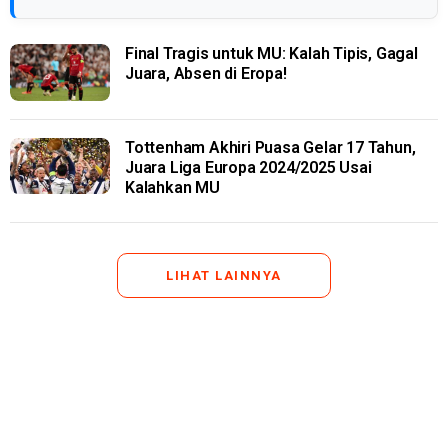
Final Tragis untuk MU: Kalah Tipis, Gagal
Juara, Absen di Eropa!
Tottenham Akhiri Puasa Gelar 17 Tahun,
Juara Liga Europa 2024/2025 Usai
Kalahkan MU
LIHAT LAINNYA