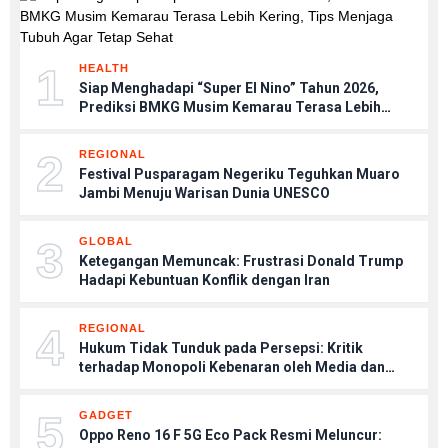
1
HEALTH
Siap Menghadapi “Super El Nino” Tahun 2026,
Prediksi BMKG Musim Kemarau Terasa Lebih
Kering, Tips Menjaga Tubuh Agar Tetap Sehat
2
REGIONAL
Festival Pusparagam Negeriku Teguhkan Muaro
Jambi Menuju Warisan Dunia UNESCO
3
GLOBAL
Ketegangan Memuncak: Frustrasi Donald Trump
Hadapi Kebuntuan Konflik dengan Iran
4
REGIONAL
Hukum Tidak Tunduk pada Persepsi: Kritik
terhadap Monopoli Kebenaran oleh Media dan
Aktivis
5
GADGET
Oppo Reno 16 F 5G Eco Pack Resmi Meluncur: