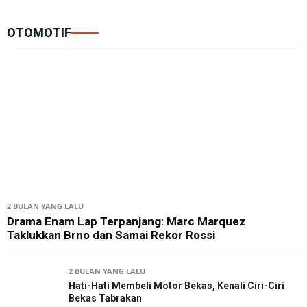
OTOMOTIF
2 BULAN YANG LALU
Drama Enam Lap Terpanjang: Marc Marquez
Taklukkan Brno dan Samai Rekor Rossi
2 BULAN YANG LALU
Hati-Hati Membeli Motor Bekas, Kenali Ciri-Ciri
Bekas Tabrakan