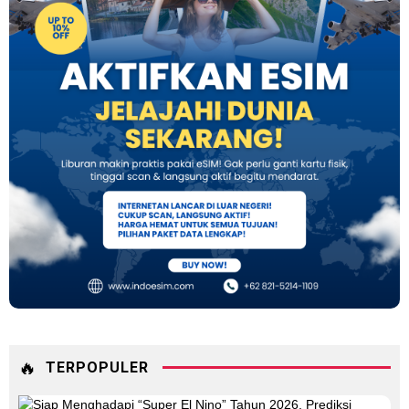
🔥
TERPOPULER