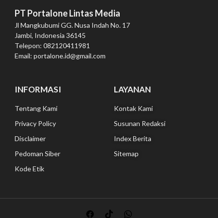
PT Portalone Lintas Media
Jl Mangkubumi GG. Nusa Indah No. 17
Jambi, Indonesia 36145
Telepon: 082120411981
Email: portalone.id@gmail.com
INFORMASI
LAYANAN
Tentang Kami
Kontak Kami
Privacy Policy
Susunan Redaksi
Disclaimer
Index Berita
Pedoman Siber
Sitemap
Kode Etik