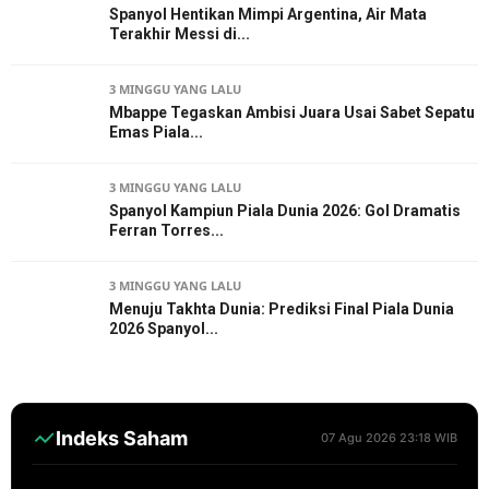
Spanyol Hentikan Mimpi Argentina, Air Mata
Terakhir Messi di...
3 MINGGU YANG LALU
Mbappe Tegaskan Ambisi Juara Usai Sabet Sepatu
Emas Piala...
3 MINGGU YANG LALU
Spanyol Kampiun Piala Dunia 2026: Gol Dramatis
Ferran Torres...
3 MINGGU YANG LALU
Menuju Takhta Dunia: Prediksi Final Piala Dunia
2026 Spanyol...
Indeks Saham
07 Agu 2026 23:18 WIB