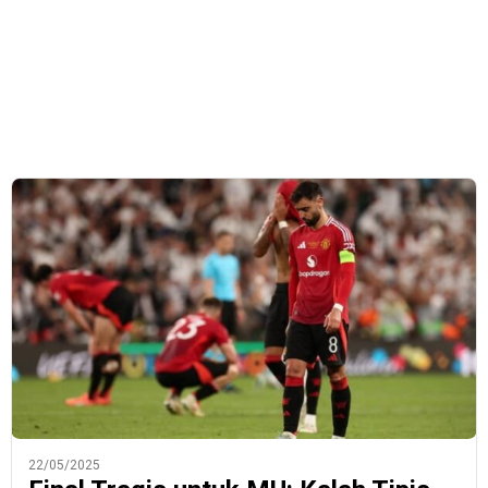
22/05/2025