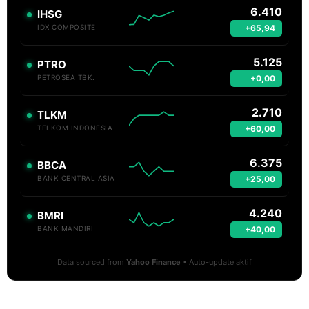
6.410
IHSG
+65,94
IDX COMPOSITE
5.125
PTRO
+0,00
PETROSEA TBK.
2.710
TLKM
+60,00
TELKOM INDONESIA
6.375
BBCA
+25,00
BANK CENTRAL ASIA
4.240
BMRI
+40,00
BANK MANDIRI
Data sourced from
Yahoo Finance
• Auto-update aktif