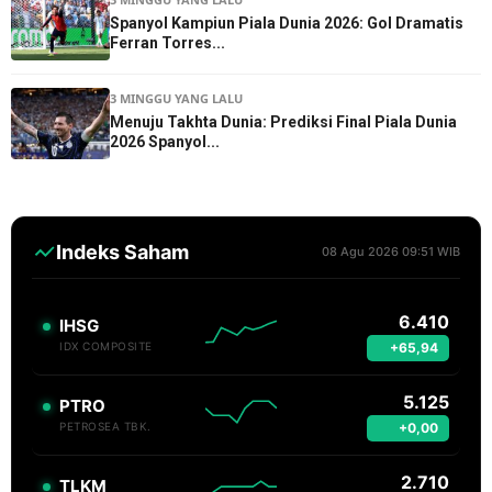
Spanyol Kampiun Piala Dunia 2026: Gol Dramatis
Ferran Torres...
3 MINGGU YANG LALU
Menuju Takhta Dunia: Prediksi Final Piala Dunia
2026 Spanyol...
Indeks Saham
08 Agu 2026 09:51 WIB
6.410
IHSG
+65,94
IDX COMPOSITE
5.125
PTRO
+0,00
PETROSEA TBK.
2.710
TLKM