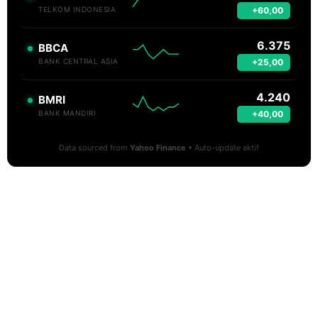
+60,00
TELKOM INDONESIA
6.375
BBCA
+25,00
BANK CENTRAL ASIA
4.240
BMRI
+40,00
BANK MANDIRI
Data sourced from
Yahoo Finance
• Auto-update aktif