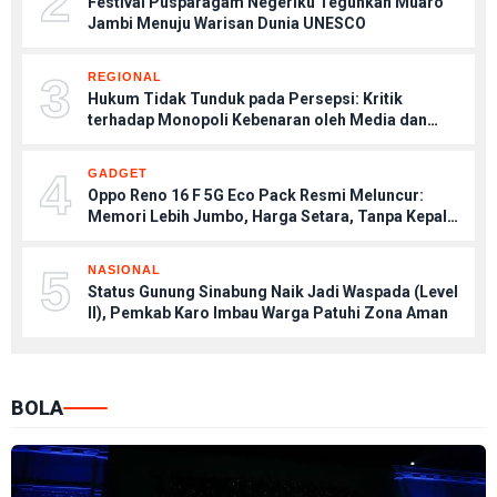
2
Festival Pusparagam Negeriku Teguhkan Muaro
Jambi Menuju Warisan Dunia UNESCO
3
REGIONAL
Hukum Tidak Tunduk pada Persepsi: Kritik
terhadap Monopoli Kebenaran oleh Media dan
Aktivis
4
GADGET
Oppo Reno 16 F 5G Eco Pack Resmi Meluncur:
Memori Lebih Jumbo, Harga Setara, Tanpa Kepala
Charger
5
NASIONAL
Status Gunung Sinabung Naik Jadi Waspada (Level
II), Pemkab Karo Imbau Warga Patuhi Zona Aman
BOLA