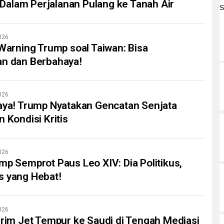
i Dalam Perjalanan Pulang ke Tanah Air
026
 Warning Trump soal Taiwan: Bisa
an dan Berbahaya!
026
aya! Trump Nyatakan Gencatan Senjata
 Kondisi Kritis
026
mp Semprot Paus Leo XIV: Dia Politikus,
s yang Hebat!
026
irim Jet Tempur ke Saudi di Tengah Mediasi