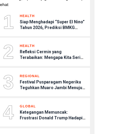
1
HEALTH
Siap Menghadapi “Super El Nino”
Tahun 2026, Prediksi BMKG
Musim Kemarau Terasa Lebih
Kering, Tips Menjaga Tubuh
2
Agar Tetap Sehat
HEALTH
Refleksi Cermin yang
Terabaikan: Mengapa Kita Sering
Menjadi Musuh Bagi Diri Sendiri
Saat Stres?
3
REGIONAL
Festival Pusparagam Negeriku
Teguhkan Muaro Jambi Menuju
Warisan Dunia UNESCO
4
GLOBAL
Ketegangan Memuncak:
Frustrasi Donald Trump Hadapi
Kebuntuan Konflik dengan Iran