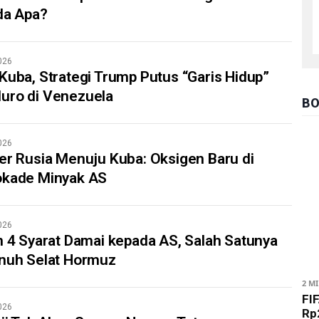
da Apa?
026
Kuba, Strategi Trump Putus “Garis Hidup”
uro di Venezuela
BO
026
er Rusia Menuju Kuba: Oksigen Baru di
okade Minyak AS
026
n 4 Syarat Damai kepada AS, Salah Satunya
enuh Selat Hormuz
2 M
FIF
026
Rp