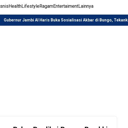
isnis
Health
Lifestyle
Ragam
Entertaiment
Lainnya
mbi Al Haris Buka Sosialisasi Akbar di Bungo, Tekankan Penguatan 