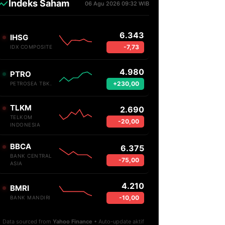
Indeks Saham
06 Agu 2026 09:32 WIB
6.343
IHSG
-7,73
IDX COMPOSITE
4.980
PTRO
+230,00
PETROSEA TBK.
TLKM
2.690
TELKOM
-20,00
INDONESIA
BBCA
6.375
BANK CENTRAL
-75,00
ASIA
4.210
BMRI
-10,00
BANK MANDIRI
Data sourced from
Yahoo Finance
• Auto-update aktif