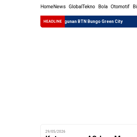
Home
News
Global
Tekno
Bola
Otomotif
B
 dan Lokasi Pembangunan BTN Bungo Green City
Gubernur Ja
HEADLINE
29/05/2026