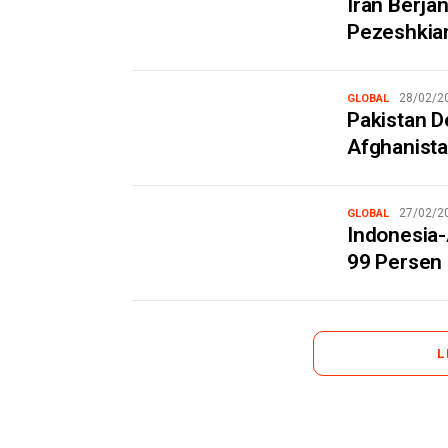
Iran Berja
Pezeshkian
28/02/2
GLOBAL
Pakistan D
Afghanista
27/02/2
GLOBAL
Indonesia-
99 Persen
L