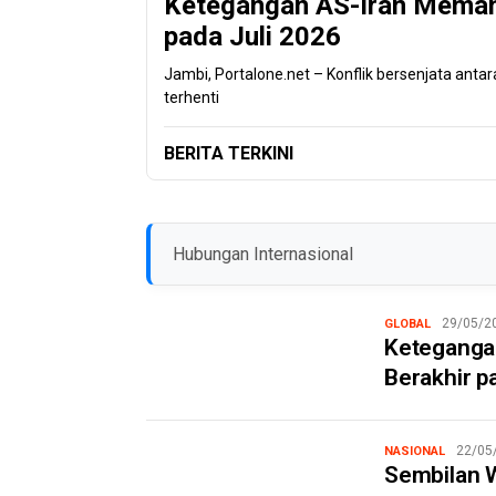
Ketegangan AS-Iran Memana
pada Juli 2026
Jambi, Portalone.net – Konflik bersenjata anta
terhenti
BERITA TERKINI
Hubungan Internasional
29/05/2
GLOBAL
Keteganga
Berakhir p
22/05
NASIONAL
Sembilan 