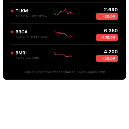
2.690
TLKM
-20,00
TELKOM INDONESIA
6.350
BBCA
-100,00
BANK CENTRAL ASIA
4.200
BMRI
-20,00
BANK MANDIRI
Data sourced from
Yahoo Finance
• Auto-update aktif