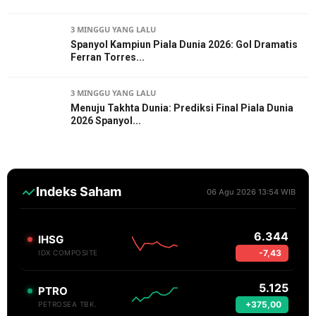
3 MINGGU YANG LALU
Spanyol Kampiun Piala Dunia 2026: Gol Dramatis
Ferran Torres...
3 MINGGU YANG LALU
Menuju Takhta Dunia: Prediksi Final Piala Dunia
2026 Spanyol...
Indeks Saham
06 Agu 2026 13:54 WIB
6.344
IHSG
-7,43
IDX COMPOSITE
5.125
PTRO
+375,00
PETROSEA TBK.