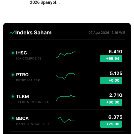
2026 Spanyol...
Indeks Saham
07 Agu 2026 13:16 WIB
6.410
IHSG
+65,94
IDX COMPOSITE
5.125
PTRO
+0,00
PETROSEA TBK.
2.710
TLKM
+60,00
TELKOM INDONESIA
6.375
BBCA
+25,00
BANK CENTRAL ASIA