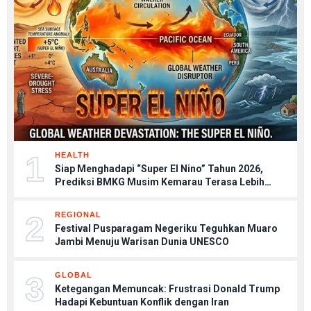
1
HEALTH
Siap Menghadapi “Super El Nino” Tahun 2026,
Prediksi BMKG Musim Kemarau Terasa Lebih
Kering, Tips Menjaga Tubuh Agar Tetap Sehat
2
REGIONAL
Festival Pusparagam Negeriku Teguhkan Muaro
Jambi Menuju Warisan Dunia UNESCO
3
GLOBAL
Ketegangan Memuncak: Frustrasi Donald Trump
Hadapi Kebuntuan Konflik dengan Iran