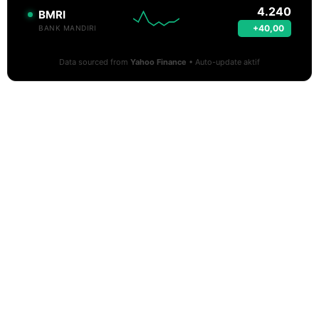
4.240
BMRI
+40,00
BANK MANDIRI
Data sourced from
Yahoo Finance
• Auto-update aktif