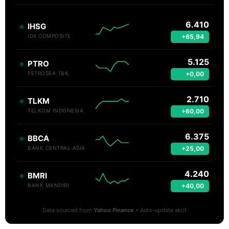
6.410
IHSG
+65,94
IDX COMPOSITE
5.125
PTRO
+0,00
PETROSEA TBK.
2.710
TLKM
+60,00
TELKOM INDONESIA
6.375
BBCA
+25,00
BANK CENTRAL ASIA
4.240
BMRI
+40,00
BANK MANDIRI
Data sourced from
Yahoo Finance
• Auto-update aktif