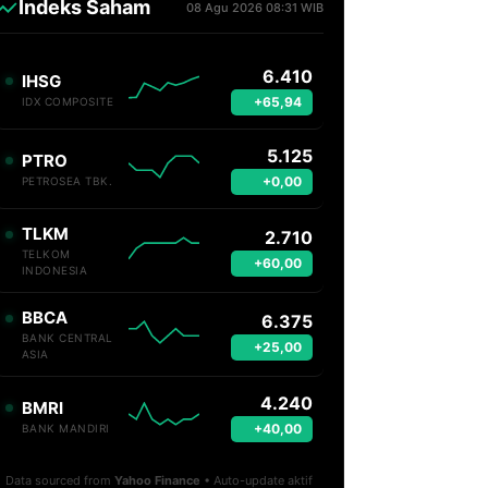
Indeks Saham
08 Agu 2026 08:31 WIB
6.410
IHSG
+65,94
IDX COMPOSITE
5.125
PTRO
+0,00
PETROSEA TBK.
TLKM
2.710
TELKOM
+60,00
INDONESIA
BBCA
6.375
BANK CENTRAL
+25,00
ASIA
4.240
BMRI
+40,00
BANK MANDIRI
Data sourced from
Yahoo Finance
• Auto-update aktif