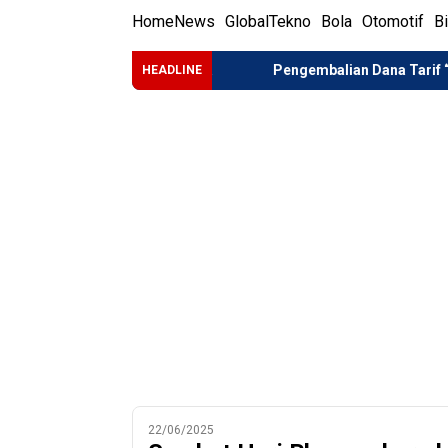
Home
News
Global
Tekno
Bola
Otomotif
B
vasi BRIN di Istana
Pengembalian Dana Tarif “Liberation D
HEADLINE
22/06/2025