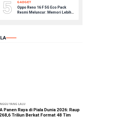
5
GADGET
Oppo Reno 16 F 5G Eco Pack
Resmi Meluncur: Memori Lebih
Jumbo, Harga Setara, Tanpa
Kepala Charger
LA
INGGU YANG LALU
A Panen Raya di Piala Dunia 2026: Raup
268,6 Triliun Berkat Format 48 Tim