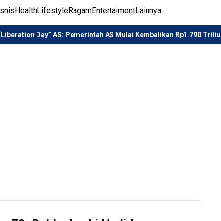
isnis
Health
Lifestyle
Ragam
Entertaiment
Lainnya
ay” AS: Pemerintah AS Mulai Kembalikan Rp1.790 Triliun
Li