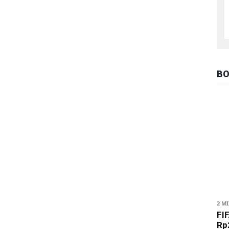
BO
2 M
FIF
Rp