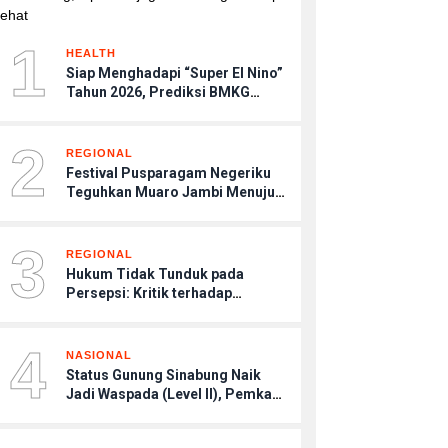
1
HEALTH
Siap Menghadapi “Super El Nino”
Tahun 2026, Prediksi BMKG
Musim Kemarau Terasa Lebih
Kering, Tips Menjaga Tubuh
2
Agar Tetap Sehat
REGIONAL
Festival Pusparagam Negeriku
Teguhkan Muaro Jambi Menuju
Warisan Dunia UNESCO
3
REGIONAL
Hukum Tidak Tunduk pada
Persepsi: Kritik terhadap
Monopoli Kebenaran oleh Media
dan Aktivis
4
NASIONAL
Status Gunung Sinabung Naik
Jadi Waspada (Level II), Pemkab
Karo Imbau Warga Patuhi Zona
Aman