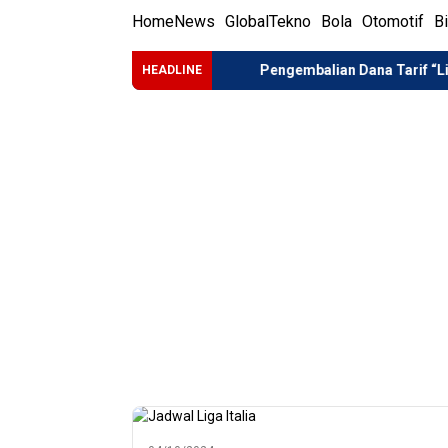
Home
News
Global
Tekno
Bola
Otomotif
B
asi BRIN di Istana
Pengembalian Dana Tarif “Liberation Day
HEADLINE