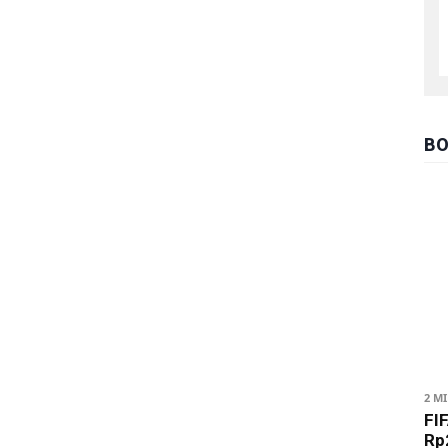
BO
2 M
FIF
Rp