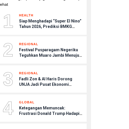
1
HEALTH
Siap Menghadapi “Super El Nino”
Tahun 2026, Prediksi BMKG
Musim Kemarau Terasa Lebih
Kering, Tips Menjaga Tubuh
2
Agar Tetap Sehat
REGIONAL
Festival Pusparagam Negeriku
Teguhkan Muaro Jambi Menuju
Warisan Dunia UNESCO
3
REGIONAL
Fadli Zon & Al Haris Dorong
UNJA Jadi Pusat Ekonomi
Budaya
4
GLOBAL
Ketegangan Memuncak:
Frustrasi Donald Trump Hadapi
Kebuntuan Konflik dengan Iran