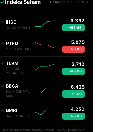
Indeks Saham
07 Agu 2026 03:26 WIB
6.397
IHSG
+53,46
IDX COMPOSITE
5.075
PTRO
-50,00
PETROSEA TBK.
TLKM
2.710
TELKOM
+60,00
INDONESIA
BBCA
6.425
BANK CENTRAL
+75,00
ASIA
4.250
BMRI
+50,00
BANK MANDIRI
Data sourced from
Yahoo Finance
• Auto-update aktif