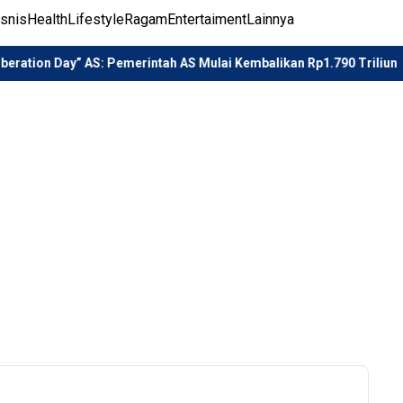
isnis
Health
Lifestyle
Ragam
Entertaiment
Lainnya
” AS: Pemerintah AS Mulai Kembalikan Rp1.790 Triliun
Lin