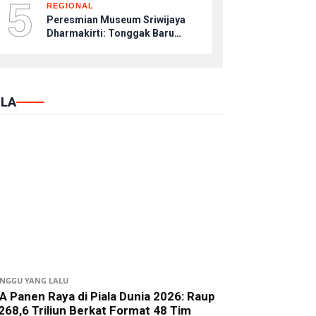
5
REGIONAL
Peresmian Museum Sriwijaya
Dharmakirti: Tonggak Baru
Pelestarian Peradaban di KCBN
Muaro Jambi
LA
INGGU YANG LALU
A Panen Raya di Piala Dunia 2026: Raup
268,6 Triliun Berkat Format 48 Tim