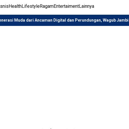
isnis
Health
Lifestyle
Ragam
Entertaiment
Lainnya
dari Ancaman Digital dan Perundungan, Wagub Jambi Buka Sosialisa