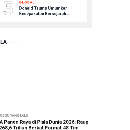
5
GLOBAL
Donald Trump Umumkan
Kesepakatan Bersejarah
Pelucutan Senjata Hamas di
Jalur Gaza
LA
INGGU YANG LALU
A Panen Raya di Piala Dunia 2026: Raup
268,6 Triliun Berkat Format 48 Tim