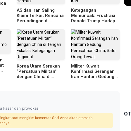
sca
AS dan Iran Saling
Ketegangan
anaa
Klaim Terkait Rencana
Memuncak: Frustrasi
Perundingan di
Donald Trump Hadapi
Tengah Ketegangan
Kebuntuan Konflik
Selat Hormuz
dengan Iran
an
at
Korea Utara Serukan
Militer Kuwait
“Persatuan Militan”
Konfirmasi Serangan
dengan China di
Iran Hantam Gedung
Tengah Eskalasi
Perusahaan China,
Ketegangan Regional
Satu Orang Tewas
a kasar dan provokasi.
OT
 singkat saat mengirim komentar. Sesi Anda akan otomatis
annya.