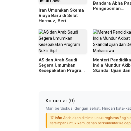
Bandara Abha Pa
Pengeboman
Iran Umumkan Skema
Landasan Pacu S
Biaya Baru di Selat
Hormuz, Beri
Pengecualian Khusus
untuk China
AS dan Arab Saudi
Menteri Pendidik
Segera Umumkan
India Mundur Akib
Kesepakatan Program
Skandal Ujian dan
Nuklir Sipil
Demo Mahasiswa
Komentar (
0
)
Mari berdiskusi dengan sehat. Hindari kata-kat
💡
Info:
Anda akan diminta untuk registrasi/login
tersimpan untuk kemudahan berkomentar ke dep