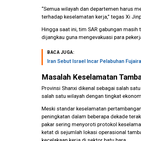
“Semua wilayah dan departemen harus men
terhadap keselamatan kerja,” tegas Xi Jin
Hingga saat ini, tim SAR gabungan masih t
dijangkau guna mengevakuasi para pekerja
BACA JUGA:
Iran Sebut Israel Incar Pelabuhan Fujair
Masalah Keselamatan Tamb
Provinsi Shanxi dikenal sebagai salah sat
salah satu wilayah dengan tingkat ekonom
Meski standar keselamatan pertambangan
peningkatan dalam beberapa dekade terakhir
pakar sering menyoroti protokol keselama
ketat di sejumlah lokasi operasional tam
kecelakaan kerja di sektor batu bara.