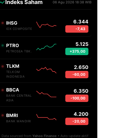
Indeks Saham
06 Agu 2026 18:38 WIB
6.344
IHSG
-7,43
IDX COMPOSITE
5.125
PTRO
+375,00
PETROSEA TBK.
TLKM
2.650
TELKOM
-60,00
INDONESIA
BBCA
6.350
BANK CENTRAL
-100,00
ASIA
4.200
BMRI
-20,00
BANK MANDIRI
Data sourced from
Yahoo Finance
• Auto-update aktif