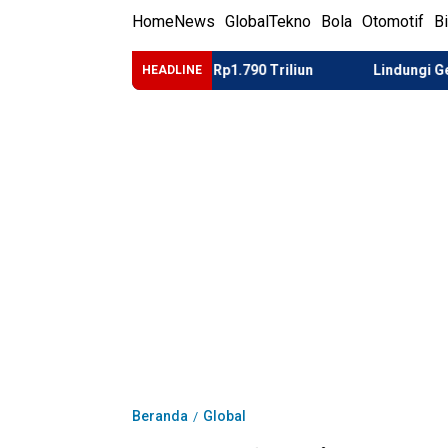
Home
News
Global
Tekno
Bola
Otomotif
B
Mulai Kembalikan Rp1.790 Triliun
Lindungi Generasi Muda 
HEADLINE
Beranda
Global
/