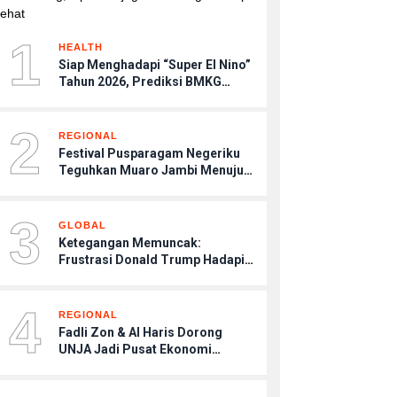
1
HEALTH
Siap Menghadapi “Super El Nino”
Tahun 2026, Prediksi BMKG
Musim Kemarau Terasa Lebih
Kering, Tips Menjaga Tubuh
2
Agar Tetap Sehat
REGIONAL
Festival Pusparagam Negeriku
Teguhkan Muaro Jambi Menuju
Warisan Dunia UNESCO
3
GLOBAL
Ketegangan Memuncak:
Frustrasi Donald Trump Hadapi
Kebuntuan Konflik dengan Iran
4
REGIONAL
Fadli Zon & Al Haris Dorong
UNJA Jadi Pusat Ekonomi
Budaya