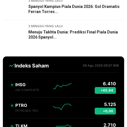
3 MINGGU YANG LALU
Spanyol Kampiun Piala Dunia 2026: Gol Dramatis
Ferran Torres...
3 MINGGU YANG LALU
Menuju Takhta Dunia: Prediksi Final Piala Dunia
2026 Spanyol...
Indeks Saham
09 Agu 2026 09:07 WIB
6.410
IHSG
+65,94
IDX COMPOSITE
5.125
PTRO
+0,00
PETROSEA TBK.
2.710
TLKM