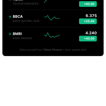
+60,00
TELKOM INDONESIA
6.375
BBCA
+25,00
BANK CENTRAL ASIA
4.240
BMRI
+40,00
BANK MANDIRI
Data sourced from
Yahoo Finance
• Auto-update aktif