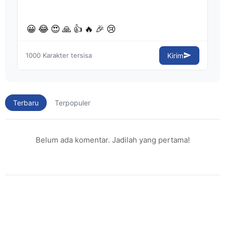
😀
😂
😍
🙏
👍
🔥
🎉
😢
1000
Karakter tersisa
Kirim
Terbaru
Terpopuler
Belum ada komentar. Jadilah yang pertama!