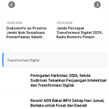
10/02/2026
10/02/2026
0
Diskominfo se-Provinsi
Jambi Percepat
D
Jambi Ikuti Sosialisasi
Transformasi Digital 2029,
A
Pemanfaatan Satelit
Kadis Kominfo Pimpin
B
Nasional Merah Putih
Audiensi ke Komdigi
P
Transformasi Digital
Peringatan Harkitnas 2026, Sekda
Sudirman Tekankan Perjuangan Intelektual
dan Transformasi Digital
Resmi! ASN Bakal WFH Setiap Hari Jumat,
Berlaku untuk Pusat dan Daerah