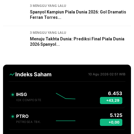
3 MINGGU YANG LALU
Spanyol Kampiun Piala Dunia 2026: Gol Dramatis
Ferran Torres...
3 MINGGU YANG LALU
Menuju Takhta Dunia: Prediksi Final Piala Dunia
2026 Spanyol...
Indeks Saham
10 Agu 2026 02:51 WIB
6.453
IHSG
+43,29
IDX COMPOSITE
5.125
PTRO
+0,00
PETROSEA TBK.