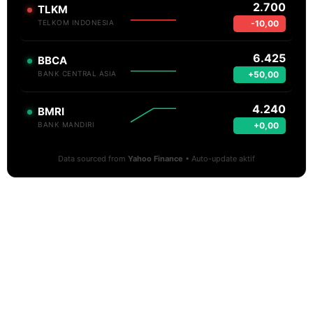
2.700
TLKM
-10,00
TELKOM INDONESIA
6.425
BBCA
+50,00
BANK CENTRAL ASIA
4.240
BMRI
+0,00
BANK MANDIRI
Data sourced from
Yahoo Finance
• Auto-update aktif