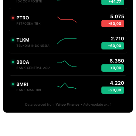
+44,77
IDX COMPOSITE
5.075
PTRO
-50,00
PETROSEA TBK.
2.710
TLKM
+60,00
TELKOM INDONESIA
6.350
BBCA
+0,00
BANK CENTRAL ASIA
4.220
BMRI
+20,00
BANK MANDIRI
Data sourced from
Yahoo Finance
• Auto-update aktif