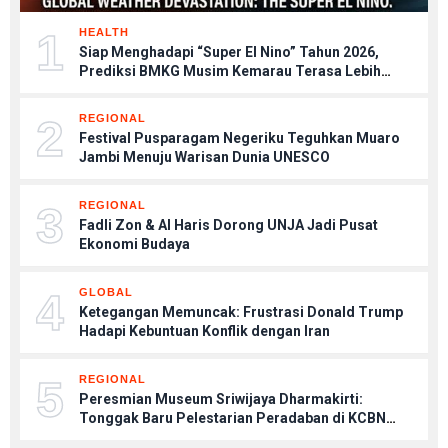
1
HEALTH
Siap Menghadapi “Super El Nino” Tahun 2026,
Prediksi BMKG Musim Kemarau Terasa Lebih
Kering, Tips Menjaga Tubuh Agar Tetap Sehat
2
REGIONAL
Festival Pusparagam Negeriku Teguhkan Muaro
Jambi Menuju Warisan Dunia UNESCO
3
REGIONAL
Fadli Zon & Al Haris Dorong UNJA Jadi Pusat
Ekonomi Budaya
4
GLOBAL
Ketegangan Memuncak: Frustrasi Donald Trump
Hadapi Kebuntuan Konflik dengan Iran
5
REGIONAL
Peresmian Museum Sriwijaya Dharmakirti:
Tonggak Baru Pelestarian Peradaban di KCBN
Muaro Jambi