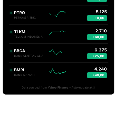
5.125
PTRO
+0,00
PETROSEA TBK.
2.710
TLKM
+60,00
TELKOM INDONESIA
6.375
BBCA
+25,00
BANK CENTRAL ASIA
4.240
BMRI
+40,00
BANK MANDIRI
Data sourced from
Yahoo Finance
• Auto-update aktif