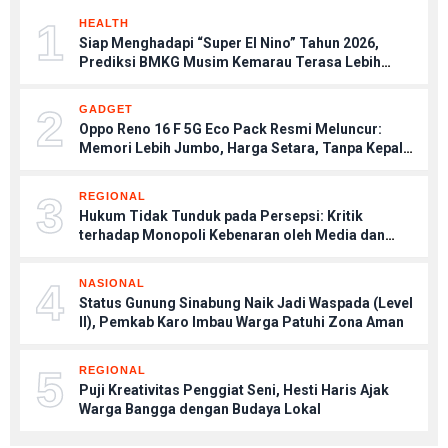
1
HEALTH
Siap Menghadapi “Super El Nino” Tahun 2026,
Prediksi BMKG Musim Kemarau Terasa Lebih
Kering, Tips Menjaga Tubuh Agar Tetap Sehat
2
GADGET
Oppo Reno 16 F 5G Eco Pack Resmi Meluncur:
Memori Lebih Jumbo, Harga Setara, Tanpa Kepala
Charger
3
REGIONAL
Hukum Tidak Tunduk pada Persepsi: Kritik
terhadap Monopoli Kebenaran oleh Media dan
Aktivis
4
NASIONAL
Status Gunung Sinabung Naik Jadi Waspada (Level
II), Pemkab Karo Imbau Warga Patuhi Zona Aman
5
REGIONAL
Puji Kreativitas Penggiat Seni, Hesti Haris Ajak
Warga Bangga dengan Budaya Lokal