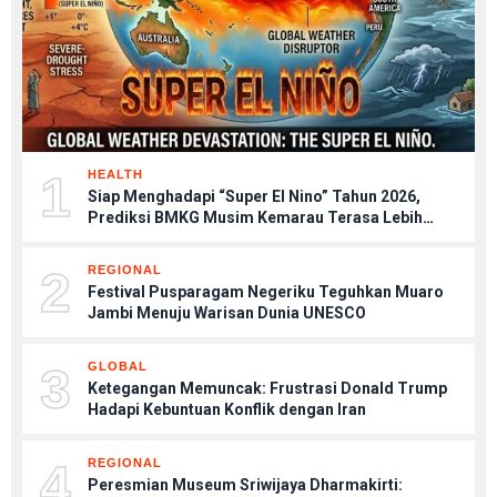
1
HEALTH
Siap Menghadapi “Super El Nino” Tahun 2026,
Prediksi BMKG Musim Kemarau Terasa Lebih
Kering, Tips Menjaga Tubuh Agar Tetap Sehat
2
REGIONAL
Festival Pusparagam Negeriku Teguhkan Muaro
Jambi Menuju Warisan Dunia UNESCO
3
GLOBAL
Ketegangan Memuncak: Frustrasi Donald Trump
Hadapi Kebuntuan Konflik dengan Iran
4
REGIONAL
Peresmian Museum Sriwijaya Dharmakirti: