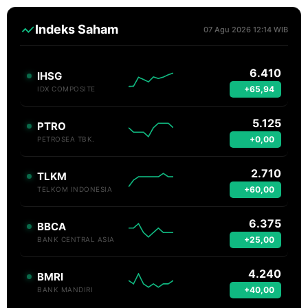
Indeks Saham
07 Agu 2026 12:14 WIB
6.410
IHSG
+65,94
IDX COMPOSITE
5.125
PTRO
+0,00
PETROSEA TBK.
2.710
TLKM
+60,00
TELKOM INDONESIA
6.375
BBCA
+25,00
BANK CENTRAL ASIA
4.240
BMRI
+40,00
BANK MANDIRI