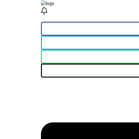
Loncat
tutup
ke
konten