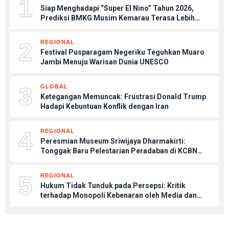
1
Siap Menghadapi “Super El Nino” Tahun 2026,
Prediksi BMKG Musim Kemarau Terasa Lebih
Kering, Tips Menjaga Tubuh Agar Tetap Sehat
2
REGIONAL
Festival Pusparagam Negeriku Teguhkan Muaro
Jambi Menuju Warisan Dunia UNESCO
3
GLOBAL
Ketegangan Memuncak: Frustrasi Donald Trump
Hadapi Kebuntuan Konflik dengan Iran
4
REGIONAL
Peresmian Museum Sriwijaya Dharmakirti:
Tonggak Baru Pelestarian Peradaban di KCBN
Muaro Jambi
5
REGIONAL
Hukum Tidak Tunduk pada Persepsi: Kritik
terhadap Monopoli Kebenaran oleh Media dan
Aktivis