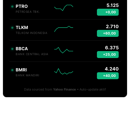
5.125
PTRO
+0,00
PETROSEA TBK.
2.710
TLKM
+60,00
TELKOM INDONESIA
6.375
BBCA
+25,00
BANK CENTRAL ASIA
4.240
BMRI
+40,00
BANK MANDIRI
Data sourced from
Yahoo Finance
• Auto-update aktif