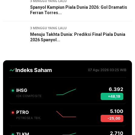
3 MINGGU YANG LALU
Spanyol Kampiun Piala Dunia 2026: Gol Dramatis
Ferran Torres...
3 MINGGU YANG LALU
Menuju Takhta Dunia: Prediksi Final Piala Dunia
2026 Spanyol...
Indeks Saham
07 Agu 2026 03:25 WIB
6.392
IHSG
+48,19
IDX COMPOSITE
5.100
PTRO
-25,00
PETROSEA TBK.
2.710
TLKM