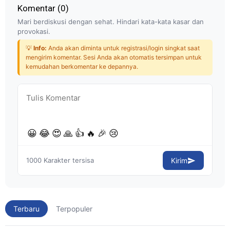
Komentar (
0
)
Mari berdiskusi dengan sehat. Hindari kata-kata kasar dan
provokasi.
💡
Info:
Anda akan diminta untuk registrasi/login singkat saat
mengirim komentar. Sesi Anda akan otomatis tersimpan untuk
kemudahan berkomentar ke depannya.
😀
😂
😍
🙏
👍
🔥
🎉
😢
1000
Karakter tersisa
Kirim
Terbaru
Terpopuler