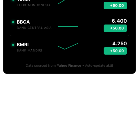
+60,00
TELKOM INDONESIA
6.400
BBCA
+50,00
BANK CENTRAL ASIA
4.250
BMRI
+50,00
BANK MANDIRI
Data sourced from
Yahoo Finance
• Auto-update aktif