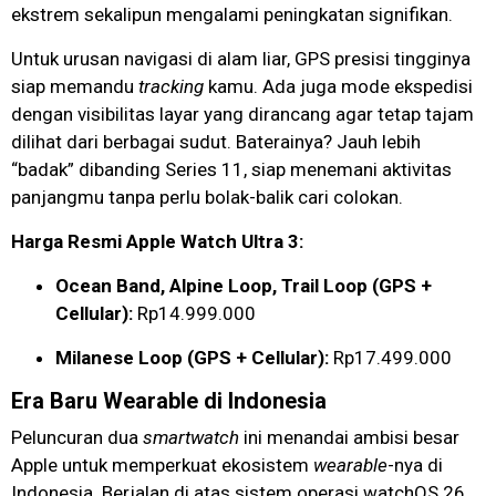
ekstrem sekalipun mengalami peningkatan signifikan.
Untuk urusan navigasi di alam liar, GPS presisi tingginya
siap memandu
tracking
kamu. Ada juga mode ekspedisi
dengan visibilitas layar yang dirancang agar tetap tajam
dilihat dari berbagai sudut. Baterainya? Jauh lebih
“badak” dibanding Series 11, siap menemani aktivitas
panjangmu tanpa perlu bolak-balik cari colokan.
Harga Resmi Apple Watch Ultra 3:
Ocean Band, Alpine Loop, Trail Loop (GPS +
Cellular):
Rp14.999.000
Milanese Loop (GPS + Cellular):
Rp17.499.000
Era Baru Wearable di Indonesia
Peluncuran dua
smartwatch
ini menandai ambisi besar
Apple untuk memperkuat ekosistem
wearable
-nya di
Indonesia. Berjalan di atas sistem operasi watchOS 26,