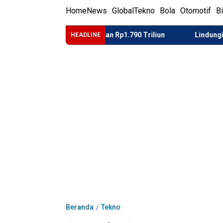
Home
News
Global
Tekno
Bola
Otomotif
B
S Mulai Kembalikan Rp1.790 Triliun
Lindungi Generasi Mud
HEADLINE
Beranda
Tekno
/