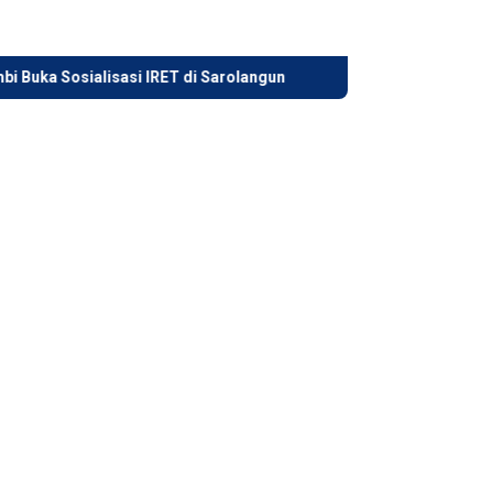
sasi IRET di Sarolangun
Gubernur Al Haris Tinjau Lokasi