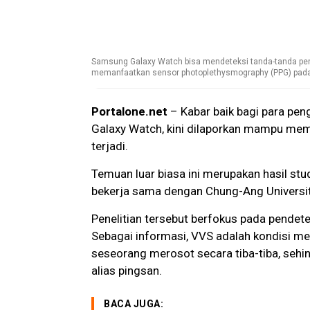
Samsung Galaxy Watch bisa mendeteksi tanda-tanda pen
memanfaatkan sensor photoplethysmography (PPG) pada
Portalone.net
– Kabar baik bagi para pe
Galaxy Watch, kini dilaporkan mampu mem
terjadi.
Temuan luar biasa ini merupakan hasil stu
bekerja sama dengan Chung-Ang Universit
Penelitian tersebut berfokus pada pendet
Sebagai informasi, VVS adalah kondisi me
seseorang merosot secara tiba-tiba, seh
alias pingsan.
BACA JUGA: