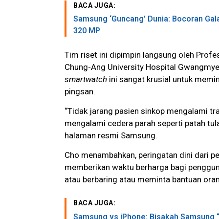
BACA JUGA:
Samsung ‘Guncang’ Dunia: Bocoran Gala
320 MP
Tim riset ini dipimpin langsung oleh Prof
Chung-Ang University Hospital Gwangmyeo
smartwatch
ini sangat krusial untuk memini
pingsan.
“Tidak jarang pasien sinkop mengalami tr
mengalami cedera parah seperti patah tula
halaman resmi Samsung.
Cho menambahkan, peringatan dini dari p
memberikan waktu berharga bagi pengguna
atau berbaring atau meminta bantuan oran
BACA JUGA:
Samsung vs iPhone: Bisakah Samsung 