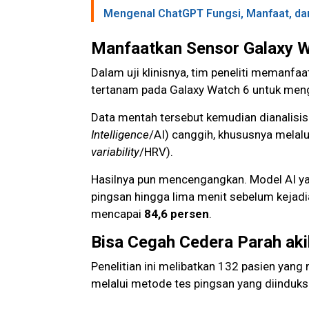
Mengenal ChatGPT Fungsi, Manfaat, d
Manfaatkan Sensor Galaxy W
Dalam uji klinisnya, tim peneliti memanfa
tertanam pada Galaxy Watch 6 untuk meng
Data mentah tersebut kemudian dianalisi
Intelligence
/AI) canggih, khususnya melalui
variability
/HRV).
Hasilnya pun mencengangkan. Model AI y
pingsan hingga lima menit sebelum kejadia
mencapai
84,6 persen
.
Bisa Cegah Cedera Parah aki
Penelitian ini melibatkan 132 pasien yang 
melalui metode tes pingsan yang diinduk