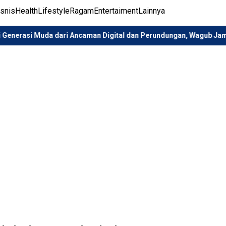
isnis
Health
Lifestyle
Ragam
Entertaiment
Lainnya
a dari Ancaman Digital dan Perundungan, Wagub Jambi Buka Sosiali