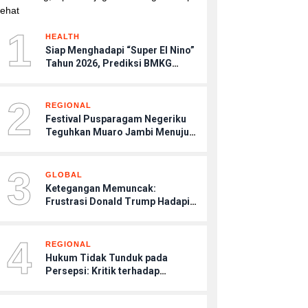
1
HEALTH
Siap Menghadapi “Super El Nino”
Tahun 2026, Prediksi BMKG
Musim Kemarau Terasa Lebih
Kering, Tips Menjaga Tubuh
2
Agar Tetap Sehat
REGIONAL
Festival Pusparagam Negeriku
Teguhkan Muaro Jambi Menuju
Warisan Dunia UNESCO
3
GLOBAL
Ketegangan Memuncak:
Frustrasi Donald Trump Hadapi
Kebuntuan Konflik dengan Iran
4
REGIONAL
Hukum Tidak Tunduk pada
Persepsi: Kritik terhadap
Monopoli Kebenaran oleh Media
dan Aktivis