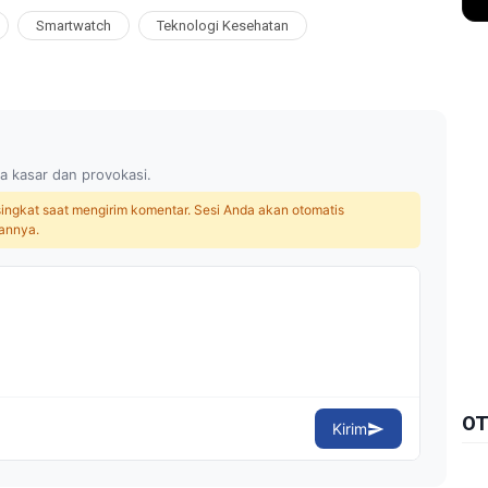
Smartwatch
Teknologi Kesehatan
a kasar dan provokasi.
 singkat saat mengirim komentar. Sesi Anda akan otomatis
annya.
OT
Kirim