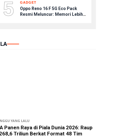
5
GADGET
Oppo Reno 16 F 5G Eco Pack
Resmi Meluncur: Memori Lebih
Jumbo, Harga Setara, Tanpa
Kepala Charger
LA
INGGU YANG LALU
A Panen Raya di Piala Dunia 2026: Raup
268,6 Triliun Berkat Format 48 Tim