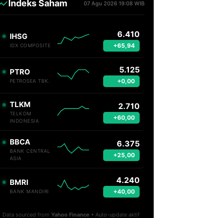
Indeks Saham
07 Agu 2026 19:08 WIB
6.410
IHSG
+65,94
IDX COMPOSITE
5.125
PTRO
+0,00
PETROSEA TBK.
TLKM
2.710
TELKOM
+60,00
INDONESIA
BBCA
6.375
BANK CENTRAL
+25,00
ASIA
4.240
BMRI
+40,00
BANK MANDIRI
Data sourced from
Yahoo Finance
• Auto-update aktif