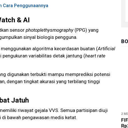
an Cara Penggunaannya
atch & AI
atkan sensor
photoplethysmography
(PPG) yang
umpulkan sinyal biologis pengguna.
BO
s menggunakan algoritma kecerdasan buatan (
Artificial
 pengukuran variabilitas detak jantung (
heart rate
ang digunakan terbukti mampu memprediksi potensi
n, dengan tingkat akurasi yang terbilang tinggi
bat Jatuh
memiliki riwayat gejala VVS. Semua partisipan diuji
2 M
si di bawah pengawasan medis ketat.
FIF
Rp