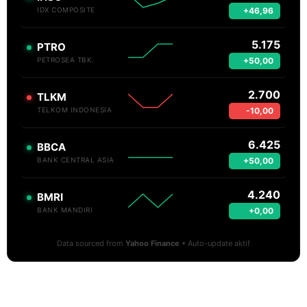
+46,96
IDX COMPOSITE
5.175
PTRO
+50,00
PETROSEA TBK.
2.700
TLKM
-10,00
TELKOM INDONESIA
6.425
BBCA
+50,00
BANK CENTRAL ASIA
4.240
BMRI
+0,00
BANK MANDIRI
Data sourced from
Yahoo Finance
• Auto-update aktif