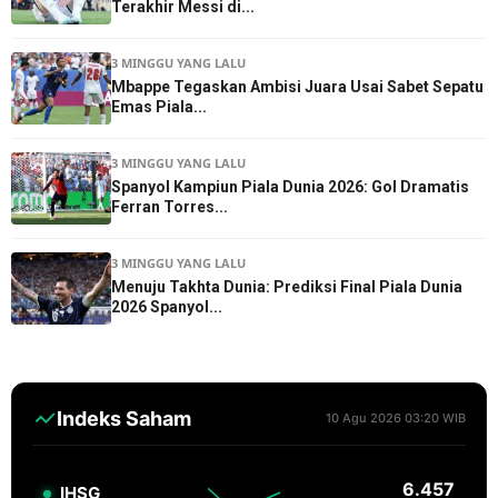
Terakhir Messi di...
3 MINGGU YANG LALU
Mbappe Tegaskan Ambisi Juara Usai Sabet Sepatu
Emas Piala...
3 MINGGU YANG LALU
Spanyol Kampiun Piala Dunia 2026: Gol Dramatis
Ferran Torres...
3 MINGGU YANG LALU
Menuju Takhta Dunia: Prediksi Final Piala Dunia
2026 Spanyol...
Indeks Saham
10 Agu 2026 03:20 WIB
6.457
IHSG