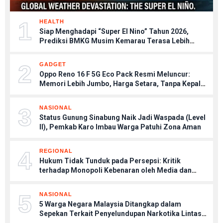
1
HEALTH
Siap Menghadapi “Super El Nino” Tahun 2026,
Prediksi BMKG Musim Kemarau Terasa Lebih
Kering, Tips Menjaga Tubuh Agar Tetap Sehat
2
GADGET
Oppo Reno 16 F 5G Eco Pack Resmi Meluncur:
Memori Lebih Jumbo, Harga Setara, Tanpa Kepala
Charger
3
NASIONAL
Status Gunung Sinabung Naik Jadi Waspada (Level
II), Pemkab Karo Imbau Warga Patuhi Zona Aman
4
REGIONAL
Hukum Tidak Tunduk pada Persepsi: Kritik
terhadap Monopoli Kebenaran oleh Media dan
Aktivis
5
NASIONAL
5 Warga Negara Malaysia Ditangkap dalam
Sepekan Terkait Penyelundupan Narkotika Lintas
Negara