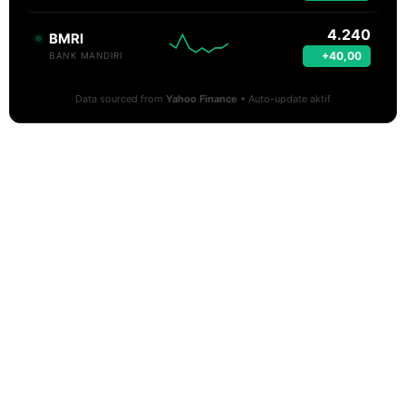
4.240
BMRI
+40,00
BANK MANDIRI
Data sourced from
Yahoo Finance
• Auto-update aktif