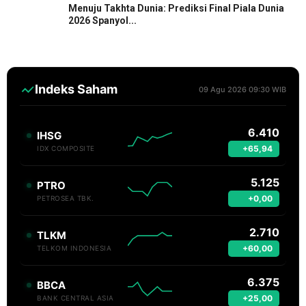
Menuju Takhta Dunia: Prediksi Final Piala Dunia
2026 Spanyol...
Indeks Saham
09 Agu 2026 09:30 WIB
6.410
IHSG
+65,94
IDX COMPOSITE
5.125
PTRO
+0,00
PETROSEA TBK.
2.710
TLKM
+60,00
TELKOM INDONESIA
6.375
BBCA
+25,00
BANK CENTRAL ASIA