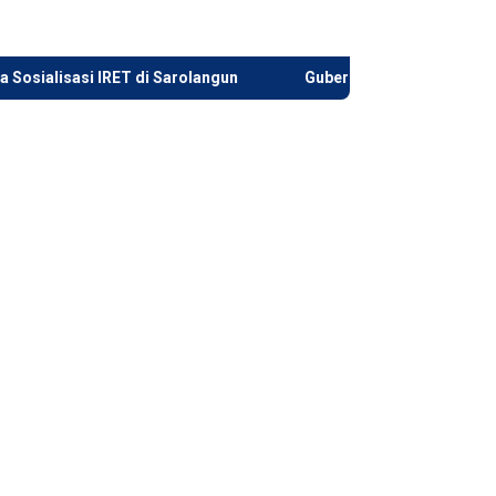
RET di Sarolangun
Gubernur Al Haris Tinjau Lokasi Pemba