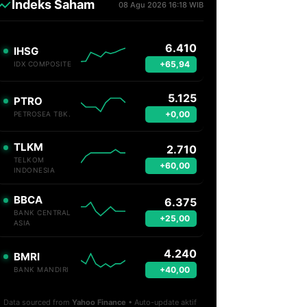
Indeks Saham
08 Agu 2026 16:18 WIB
6.410
IHSG
+65,94
IDX COMPOSITE
5.125
PTRO
+0,00
PETROSEA TBK.
TLKM
2.710
TELKOM
+60,00
INDONESIA
BBCA
6.375
BANK CENTRAL
+25,00
ASIA
4.240
BMRI
+40,00
BANK MANDIRI
Data sourced from
Yahoo Finance
• Auto-update aktif