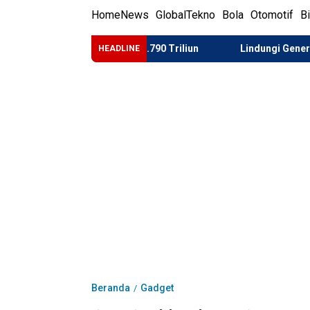
Home
News
Global
Tekno
Bola
Otomotif
B
i Kembalikan Rp1.790 Triliun
Lindungi Generasi Muda dari
HEADLINE
Beranda
Gadget
/