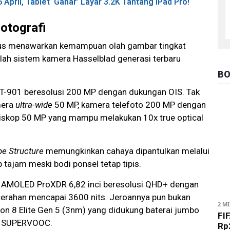
pril, Tablet ‘Gahar’ Layar 3.2K Tantang iPad Pro!
Fotografi
fokus menawarkan kemampuan olah gambar tingkat
alah sistem kamera Hasselblad generasi terbaru
BO
YT-901 beresolusi 200 MP dengan dukungan OIS. Tak
mera
ultra-wide
50 MP, kamera telefoto 200 MP dengan
eriskop 50 MP yang mampu melakukan 10x true optical
pe Structure
memungkinkan cahaya dipantulkan melalui
p tajam meski bodi ponsel tetap tipis.
 AMOLED ProXDR 6,82 inci beresolusi QHD+ dengan
cerahan mencapai 3600 nits. Jeroannya pun bukan
2 M
gon 8 Elite Gen 5 (3nm) yang didukung baterai jumbo
FIF
W SUPERVOOC.
Rp