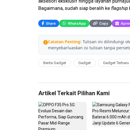
aksesori eksklusif hingga layanan purnaju
Bagaimana, sudah siap beralih ke
flagship
Share
WhatsApp
Copy
Apres
Catatan Penting:
Tulisan ini dilindungi o
menyebarluaskan isi tulisan tanpa persetu
Berita Gadget
Gadget
Gadget Terbaru
Artikel Terkait Pilihan Kami