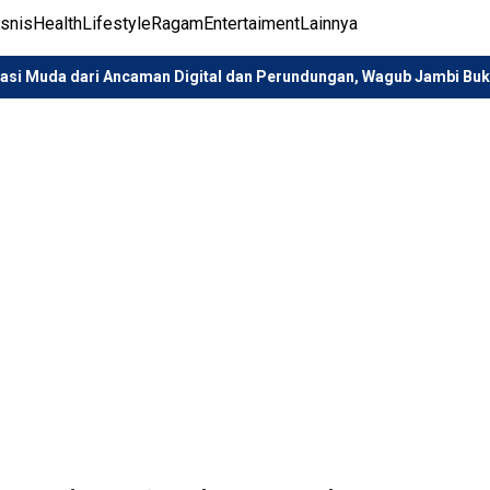
isnis
Health
Lifestyle
Ragam
Entertaiment
Lainnya
 Ancaman Digital dan Perundungan, Wagub Jambi Buka Sosialisasi I