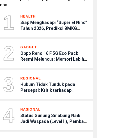
1
HEALTH
Siap Menghadapi “Super El Nino”
Tahun 2026, Prediksi BMKG
Musim Kemarau Terasa Lebih
Kering, Tips Menjaga Tubuh
2
Agar Tetap Sehat
GADGET
Oppo Reno 16 F 5G Eco Pack
Resmi Meluncur: Memori Lebih
Jumbo, Harga Setara, Tanpa
Kepala Charger
3
REGIONAL
Hukum Tidak Tunduk pada
Persepsi: Kritik terhadap
Monopoli Kebenaran oleh Media
dan Aktivis
4
NASIONAL
Status Gunung Sinabung Naik
Jadi Waspada (Level II), Pemkab
Karo Imbau Warga Patuhi Zona
Aman