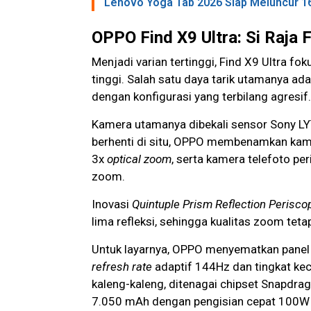
Lenovo Yoga Tab 2026 Siap Meluncur 16 A
OPPO Find X9 Ultra: Si Raja 
Menjadi varian tertinggi, Find X9 Ultra 
tinggi. Salah satu daya tarik utamanya ad
dengan konfigurasi yang terbilang agresif.
Kamera utamanya dibekali sensor Sony L
berhenti di situ, OPPO membenamkan ka
3x
optical zoom
, serta kamera telefoto p
zoom.
Inovasi
Quintuple Prism Reflection Perisco
lima refleksi, sehingga kualitas zoom teta
Untuk layarnya, OPPO menyematkan panel
refresh rate
adaptif 144Hz dan tingkat ke
kaleng-kaleng, ditenagai chipset Snapdra
7.050 mAh dengan pengisian cepat 100