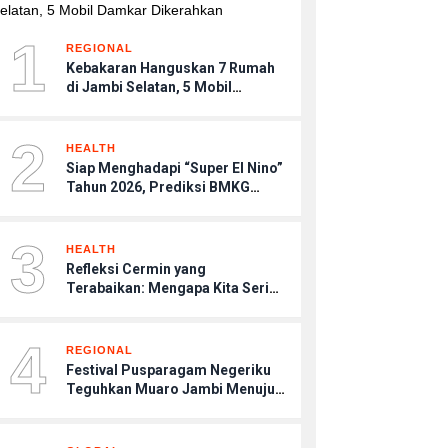
1
REGIONAL
Kebakaran Hanguskan 7 Rumah
di Jambi Selatan, 5 Mobil
Damkar Dikerahkan
2
HEALTH
Siap Menghadapi “Super El Nino”
Tahun 2026, Prediksi BMKG
Musim Kemarau Terasa Lebih
Kering, Tips Menjaga Tubuh
3
Agar Tetap Sehat
HEALTH
Refleksi Cermin yang
Terabaikan: Mengapa Kita Sering
Menjadi Musuh Bagi Diri Sendiri
Saat Stres?
4
REGIONAL
Festival Pusparagam Negeriku
Teguhkan Muaro Jambi Menuju
Warisan Dunia UNESCO