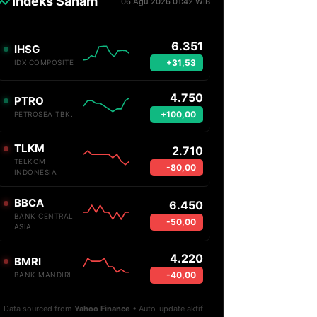
Indeks Saham
06 Agu 2026 01:42 WIB
6.351
IHSG
+31,53
IDX COMPOSITE
4.750
PTRO
+100,00
PETROSEA TBK.
TLKM
2.710
TELKOM
-80,00
INDONESIA
BBCA
6.450
BANK CENTRAL
-50,00
ASIA
4.220
BMRI
-40,00
BANK MANDIRI
Data sourced from
Yahoo Finance
• Auto-update aktif