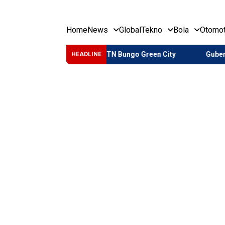
Home
News
Global
Tekno
Bola
Otomot
 Pembangunan BTN Bungo Green City
Gubernur Jambi Al Hari
HEADLINE