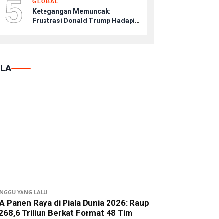
5
GLOBAL
Ketegangan Memuncak:
Frustrasi Donald Trump Hadapi
Kebuntuan Konflik dengan Iran
LA
INGGU YANG LALU
A Panen Raya di Piala Dunia 2026: Raup
268,6 Triliun Berkat Format 48 Tim