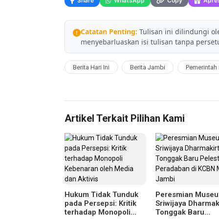
Share
WhatsApp
Copy
Apres
Catatan Penting:
Tulisan ini dilindungi o
menyebarluaskan isi tulisan tanpa persetu
Berita Hari Ini
Berita Jambi
Pemerintah 
Artikel Terkait Pilihan Kami
Hukum Tidak Tunduk
Peresmian Muse
pada Persepsi: Kritik
Sriwijaya Dharmaki
terhadap Monopoli
Tonggak Baru