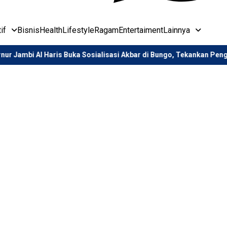
if
Bisnis
Health
Lifestyle
Ragam
Entertaiment
Lainnya
s Buka Sosialisasi Akbar di Bungo, Tekankan Penguatan Karakter Pe