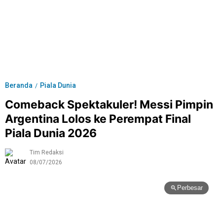
Beranda
Piala Dunia
/
Comeback Spektakuler! Messi Pimpin
Argentina Lolos ke Perempat Final
Piala Dunia 2026
Tim Redaksi
08/07/2026
Perbesar