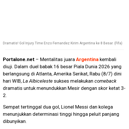
Dramatis! Gol Injury Time Enzo Fernandez Kirim Argentina ke 8 Besar. (Fifa)
Portalone.net
– Mentalitas juara
Argentina
kembali
diuji. Dalam duel babak 16 besar Piala Dunia 2026 yang
berlangsung di Atlanta, Amerika Serikat, Rabu (8/7) dini
hari WIB,
La Albiceleste
sukses melakukan
comeback
dramatis untuk menundukkan Mesir dengan skor ketat 3-
2.
Sempat tertinggal dua gol, Lionel Messi dan kolega
menunjukkan determinasi tinggi hingga peluit panjang
dibunyikan.