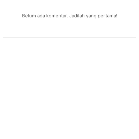
Belum ada komentar. Jadilah yang pertama!