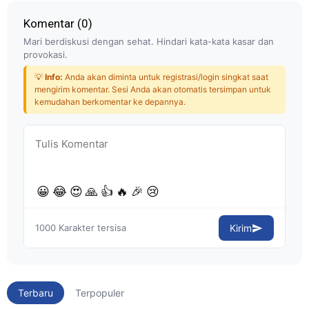
Komentar (
0
)
Mari berdiskusi dengan sehat. Hindari kata-kata kasar dan
provokasi.
💡
Info:
Anda akan diminta untuk registrasi/login singkat saat
mengirim komentar. Sesi Anda akan otomatis tersimpan untuk
kemudahan berkomentar ke depannya.
😀
😂
😍
🙏
👍
🔥
🎉
😢
1000
Karakter tersisa
Kirim
Terbaru
Terpopuler