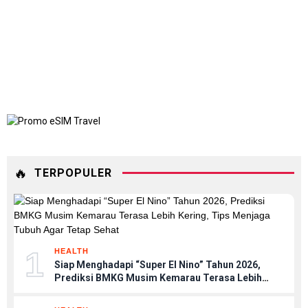
🔥
TERPOPULER
1
HEALTH
Siap Menghadapi “Super El Nino” Tahun 2026,
Prediksi BMKG Musim Kemarau Terasa Lebih
Kering, Tips Menjaga Tubuh Agar Tetap Sehat