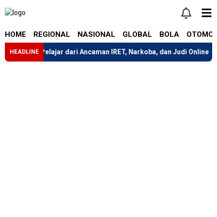
HOME
REGIONAL
NASIONAL
GLOBAL
BOLA
OTOMOT
er Pelajar dari Ancaman IRET, Narkoba, dan Judi Online
He
HEADLINE