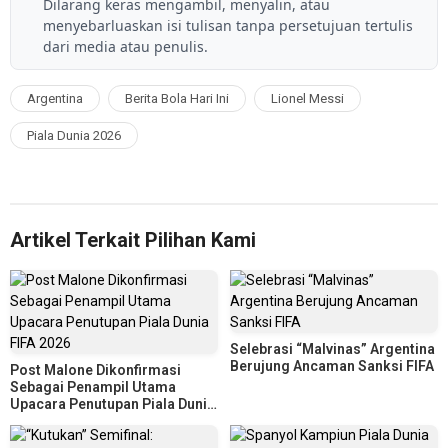
Dilarang keras mengambil, menyalin, atau
menyebarluaskan isi tulisan tanpa persetujuan tertulis
dari media atau penulis.
Argentina
Berita Bola Hari Ini
Lionel Messi
Piala Dunia 2026
Artikel Terkait Pilihan Kami
Selebrasi “Malvinas” Argentina
Berujung Ancaman Sanksi FIFA
Post Malone Dikonfirmasi
Sebagai Penampil Utama
Upacara Penutupan Piala Dunia
FIFA 2026