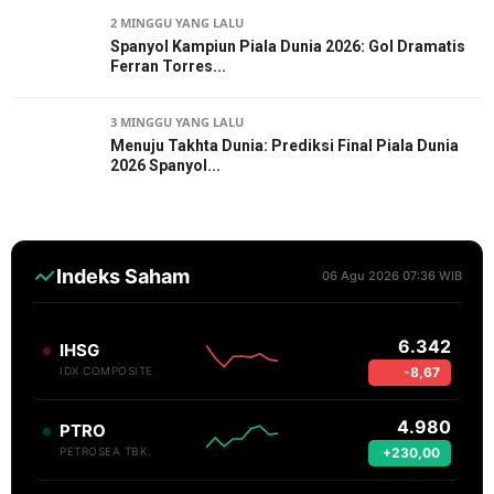
2 MINGGU YANG LALU
Spanyol Kampiun Piala Dunia 2026: Gol Dramatis
Ferran Torres...
3 MINGGU YANG LALU
Menuju Takhta Dunia: Prediksi Final Piala Dunia
2026 Spanyol...
Indeks Saham
06 Agu 2026 07:36 WIB
6.342
IHSG
-8,67
IDX COMPOSITE
4.980
PTRO
+230,00
PETROSEA TBK.