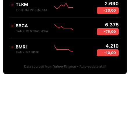
2.690
TLKM
-20,00
TELKOM INDONESIA
6.375
BBCA
-75,00
BANK CENTRAL ASIA
4.210
BMRI
-10,00
BANK MANDIRI
Data sourced from
Yahoo Finance
• Auto-update aktif