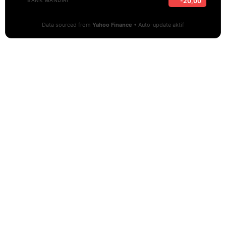
-20,00
BANK MANDIRI
Data sourced from
Yahoo Finance
• Auto-update aktif