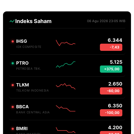
Indeks Saham
06 Agu 2026 23:05 WIB
6.344
IHSG
-7,43
IDX COMPOSITE
5.125
PTRO
+375,00
PETROSEA TBK.
2.650
TLKM
-60,00
TELKOM INDONESIA
6.350
BBCA
-100,00
BANK CENTRAL ASIA
4.200
BMRI