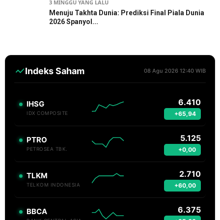
3 MINGGU YANG LALU
Menuju Takhta Dunia: Prediksi Final Piala Dunia
2026 Spanyol...
Indeks Saham
08 Agu 2026 12:40 WIB
6.410
IHSG
+65,94
IDX COMPOSITE
5.125
PTRO
+0,00
PETROSEA TBK.
2.710
TLKM
+60,00
TELKOM INDONESIA
6.375
BBCA