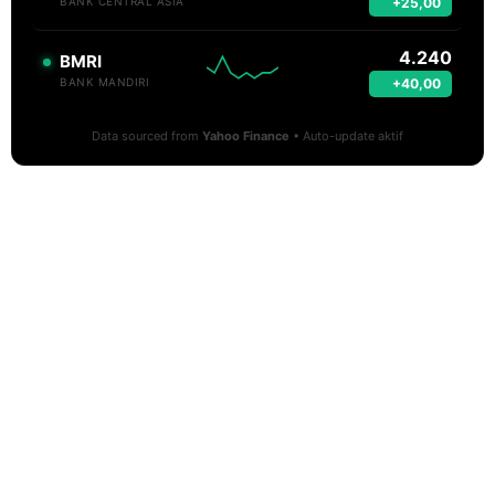
+25,00
BANK CENTRAL ASIA
4.240
BMRI
+40,00
BANK MANDIRI
Data sourced from
Yahoo Finance
• Auto-update aktif