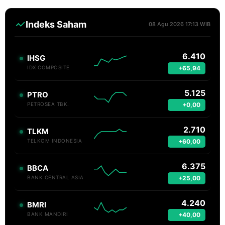
Indeks Saham
08 Agu 2026 17:13 WIB
6.410
IHSG
+65,94
IDX COMPOSITE
5.125
PTRO
+0,00
PETROSEA TBK.
2.710
TLKM
+60,00
TELKOM INDONESIA
6.375
BBCA
+25,00
BANK CENTRAL ASIA
4.240
BMRI
+40,00
BANK MANDIRI