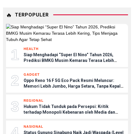
🔥
TERPOPULER
1
HEALTH
Siap Menghadapi “Super El Nino” Tahun 2026,
Prediksi BMKG Musim Kemarau Terasa Lebih
Kering, Tips Menjaga Tubuh Agar Tetap Sehat
2
GADGET
Oppo Reno 16 F 5G Eco Pack Resmi Meluncur:
Memori Lebih Jumbo, Harga Setara, Tanpa Kepala
Charger
3
REGIONAL
Hukum Tidak Tunduk pada Persepsi: Kritik
terhadap Monopoli Kebenaran oleh Media dan
Aktivis
4
NASIONAL
Status Gunung Sinabung Naik Jadi Waspada (Level